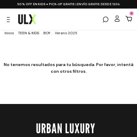
50% OFF EN KIDS ● PICK-UP GRATIS | ENVÍO GRATIS DESDE 120k
0
Inicio
.
TEEN & KIDS
.
BOY
.
Verano 2025
No tenemos resultados para tu búsqueda. Por favor, intentá
con otros filtros.