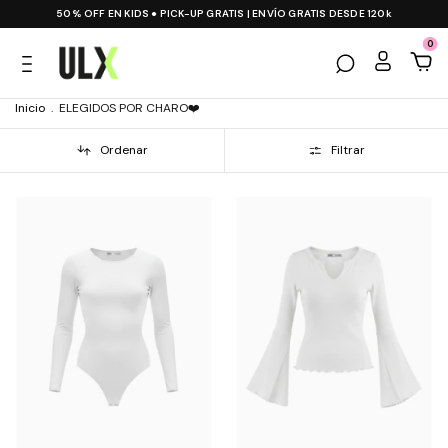
50% OFF EN KIDS ● PICK-UP GRATIS | ENVÍO GRATIS DESDE 120k
0
Inicio
.
ELEGIDOS POR CHARO❤️
Ordenar
Filtrar