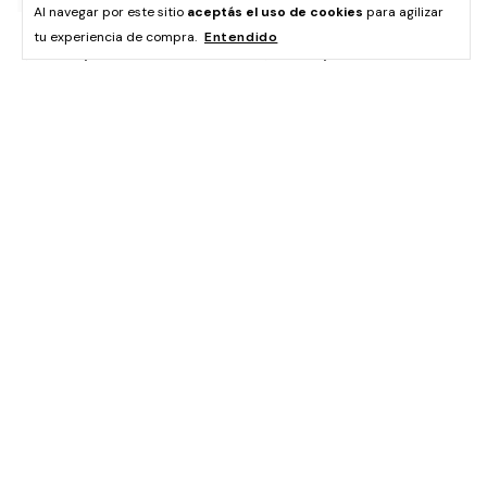
Al navegar por este sitio
aceptás el uso de cookies
para agilizar
Sweater ZARA T:S
Sweater ZARA T:S
tu experiencia de compra.
Entendido
$49.500,00
$49.500,00
Body ZARA T:S
Polera ZARA T:S
$25.000,00
$22.300,00