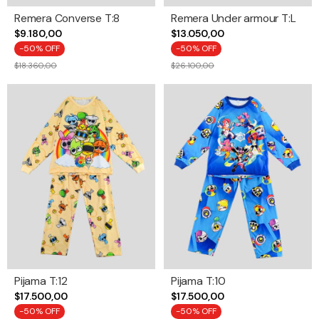
Remera Converse T:8
Remera Under armour T:L
$9.180,00
$13.050,00
-
50
% OFF
-
50
% OFF
$18.360,00
$26.100,00
Pijama T:12
Pijama T:10
$17.500,00
$17.500,00
-
50
% OFF
-
50
% OFF