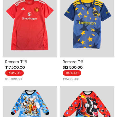
Remera T:16
Remera T:6
$17.500,00
$12.500,00
-
50
% OFF
-
50
% OFF
$35.000,00
$25.000,00