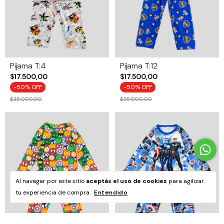
Pijama T:4
Pijama T:12
$17.500,00
$17.500,00
-
50
% OFF
-
50
% OFF
$35.000,00
$35.000,00
Al navegar por este sitio
aceptás el uso de cookies
para agilizar
tu experiencia de compra.
Entendido