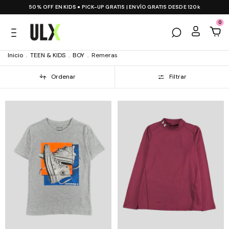
50% OFF EN KIDS ● PICK-UP GRATIS | ENVÍO GRATIS DESDE 120k
0
Inicio
.
TEEN & KIDS
.
BOY
.
Remeras
Ordenar
Filtrar