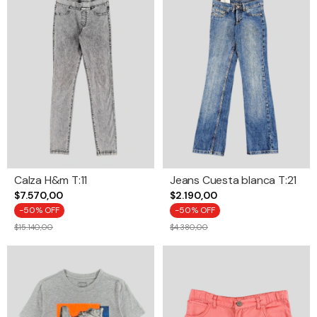
Calza H&m T:11
Jeans Cuesta blanca T:21
$7.570,00
$2.190,00
-
50
% OFF
-
50
% OFF
$15.140,00
$4.380,00