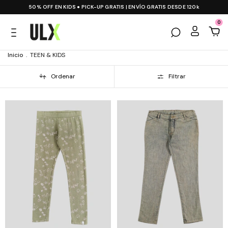
50% OFF EN KIDS ● PICK-UP GRATIS | ENVÍO GRATIS DESDE 120k
0
Inicio
.
TEEN & KIDS
Ordenar
Filtrar