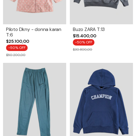
Piloto Dkny - donna karan
Buzo ZARA T:13
T:6
$15.400,00
$25.100,00
-
50
% OFF
-
50
% OFF
$30.800,00
$50.200,00