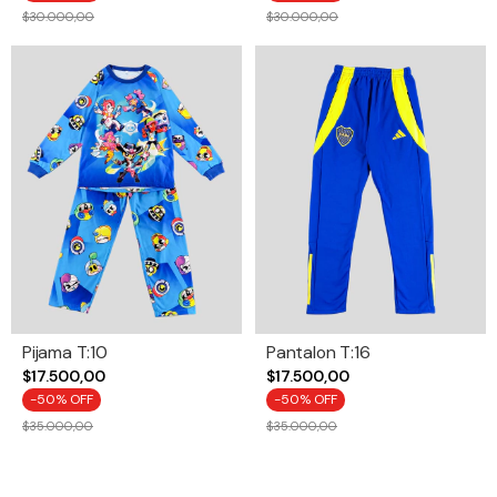
$30.000,00
$30.000,00
Pijama T:10
Pantalon T:16
$17.500,00
$17.500,00
-
50
% OFF
-
50
% OFF
$35.000,00
$35.000,00