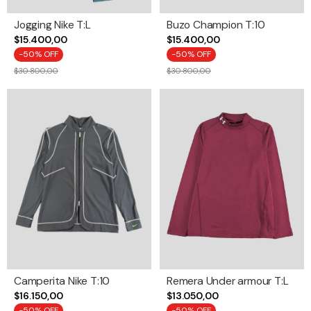
Jogging Nike T:L
Buzo Champion T:10
$15.400,00
$15.400,00
-
50
% OFF
-
50
% OFF
$30.800,00
$30.800,00
Camperita Nike T:10
Remera Under armour T:L
$16.150,00
$13.050,00
-
50
% OFF
-
50
% OFF