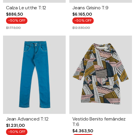
Calza Le utthe T:12
Jeans Grisino T:9
$886,50
$6.165,00
-
50
% OFF
-
50
% OFF
$1.773,00
$12.330,00
Jean Advanced T:12
Vestido Benito fernández
T:6
$1.231,00
$4.363,50
-
50
% OFF