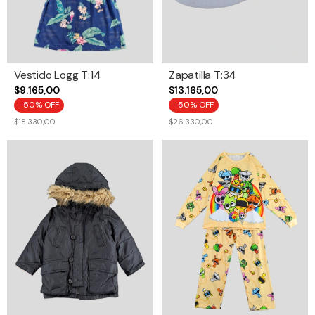
Vestido Logg T:14
Zapatilla T:34
$9.165,00
$13.165,00
-
50
% OFF
-
50
% OFF
$18.330,00
$26.330,00