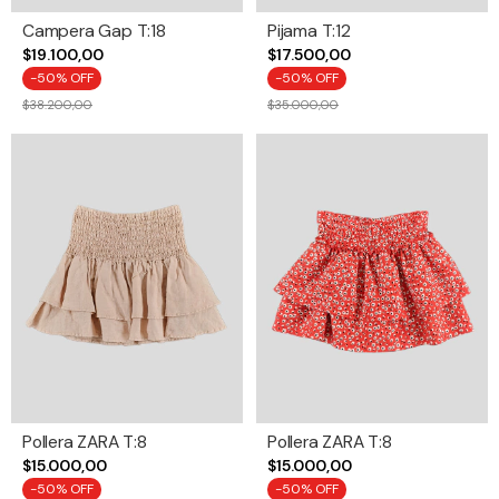
Campera Gap T:18
Pijama T:12
$19.100,00
$17.500,00
-
50
% OFF
-
50
% OFF
$38.200,00
$35.000,00
Pollera ZARA T:8
Pollera ZARA T:8
$15.000,00
$15.000,00
-
50
% OFF
-
50
% OFF