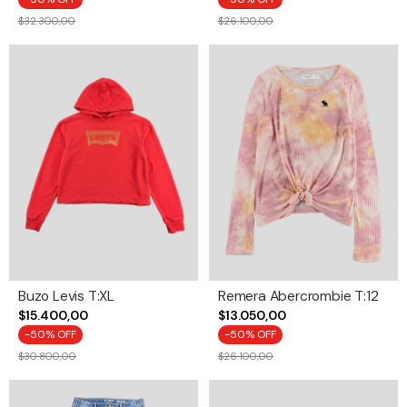
$32.300,00
$26.100,00
Buzo Levis T:XL
Remera Abercrombie T:12
$15.400,00
$13.050,00
-
50
% OFF
-
50
% OFF
$30.800,00
$26.100,00