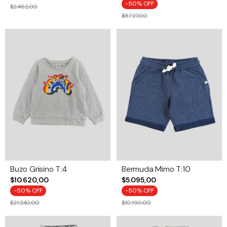
-
50
% OFF
$2.462,00
$8.727,00
Buzo Grisino T:4
Bermuda Mimo T:10
$10.620,00
$5.095,00
-
50
% OFF
-
50
% OFF
$21.240,00
$10.190,00