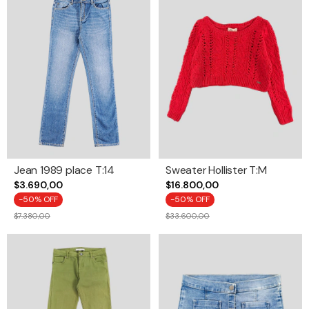
Jean 1989 place T:14
Sweater Hollister T:M
$3.690,00
$16.800,00
-
50
% OFF
-
50
% OFF
$7.380,00
$33.600,00