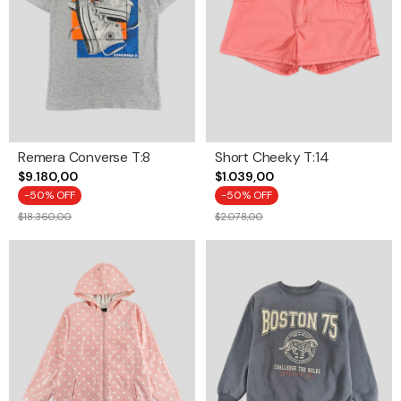
Remera Converse T:8
Short Cheeky T:14
$9.180,00
$1.039,00
-
50
% OFF
-
50
% OFF
$18.360,00
$2.078,00