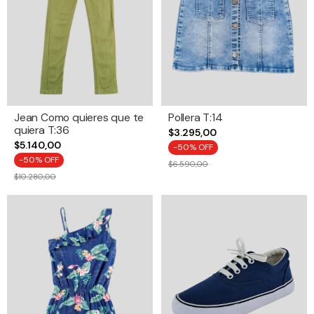
Jean Como quieres que te
Pollera T:14
quiera T:36
$3.295,00
$5.140,00
-
50
% OFF
-
50
% OFF
$6.590,00
$10.280,00