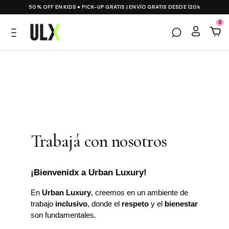
50% OFF EN KIDS ● PICK-UP GRATIS | ENVÍO GRATIS DESDE 120k
0
Trabajá con nosotros
¡Bienvenidx a Urban Luxury!
En 
Urban Luxury
, creemos en un ambiente de 
trabajo 
inclusivo
, donde el 
respeto
 y el 
bienestar
son fundamentales.