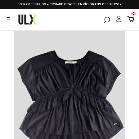
50% OFF EN KIDS ● PICK-UP GRATIS | ENVÍO GRATIS DESDE 120k
0