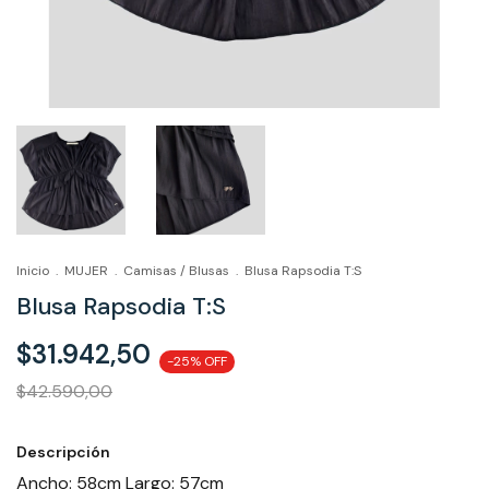
Inicio
.
MUJER
.
Camisas / Blusas
.
Blusa Rapsodia T:S
Blusa Rapsodia T:S
$31.942,50
-
25
% OFF
$42.590,00
Descripción
Ancho: 58cm Largo: 57cm