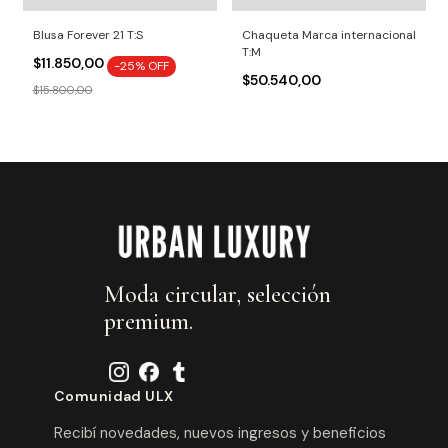
Blusa Forever 21 T:S
Chaqueta Marca internacional
T:M
$11.850,00
-
25
% OFF
$50.540,00
$15.800,00
Moda circular, selección
premium.
Comunidad ULX
Recibí novedades, nuevos ingresos y beneficios