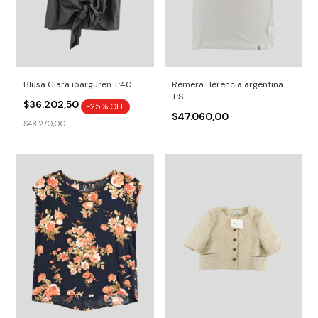
Blusa Clara ibarguren T:40
Remera Herencia argentina
T:S
$36.202,50
-
25
% OFF
$47.060,00
$48.270,00