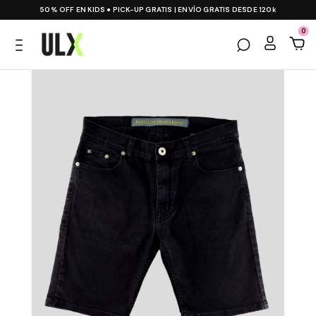
50% OFF EN KIDS ● PICK-UP GRATIS | ENVÍO GRATIS DESDE 120k
0