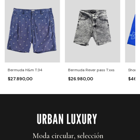
Bermuda H&m T:34
Bermuda Rever pass T:xxs
Short 
$27.890,00
$26.980,00
$46.1
Moda circular, selección