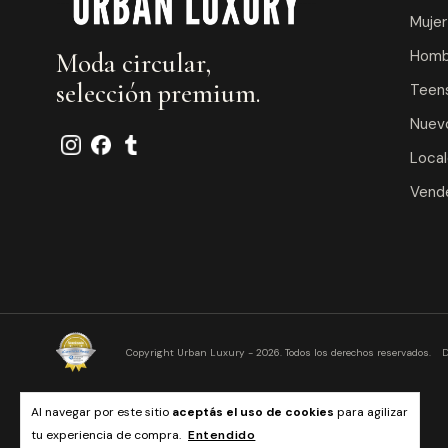
Mujer
Homb
Moda circular,
selección premium.
Teens
Nuev
Loca
Vende
Copyright Urban Luxury - 2026. Todos los derechos reservados.
D
Al navegar por este sitio
aceptás el uso de cookies
para agilizar
tu experiencia de compra.
Entendido