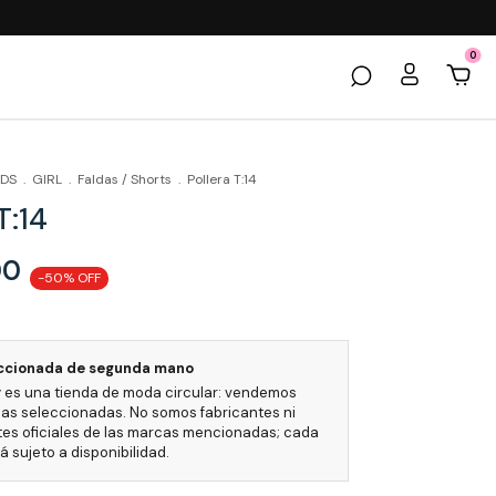
0
IDS
.
GIRL
.
Faldas / Shorts
.
Pollera T:14
T:14
00
-
50
% OFF
ccionada de segunda mano
 es una tienda de moda circular: vendemos
as seleccionadas. No somos fabricantes ni
es oficiales de las marcas mencionadas; cada
 sujeto a disponibilidad.