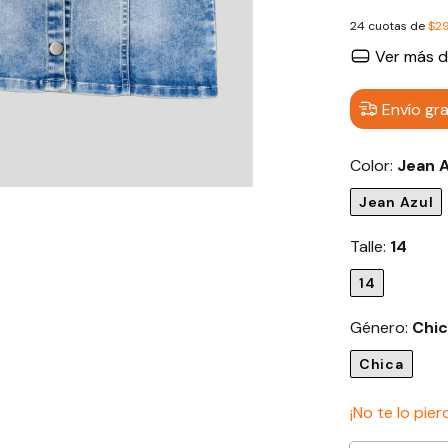
24
cuotas de
$29
Ver más d
Envío gra
Color:
Jean A
Jean Azul
Talle:
14
14
Género:
Chic
Chica
¡No te lo pier