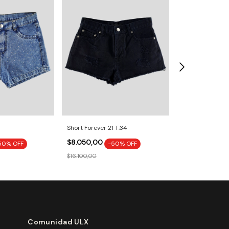
Short Forever 21 T:34
Short #bom T:1
$8.050,00
$9.300,00
50
% OFF
-
50
% OFF
-
$16.100,00
$18.600,00
Comunidad ULX