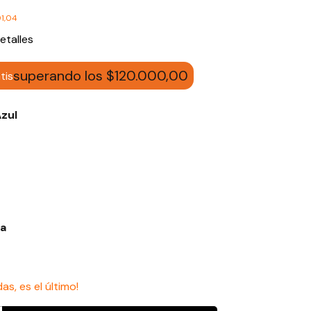
1,04
etalles
superando los
$120.000,00
tis
zul
a
das, es el último!