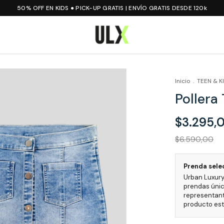
50% OFF EN KIDS ● PICK-UP GRATIS | ENVÍO GRATIS DESDE 120k
Inicio
.
TEEN & K
Pollera 
$3.295,
$6.590,00
Prenda sele
Urban Luxury
prendas únic
representant
producto está