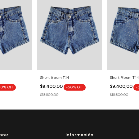
Short #bom T:14
Short #bom T:14
$9.400,00
$9.400,00
50
% OFF
-
50
% OFF
-
$18.800,00
$18.800,00
rar
Información