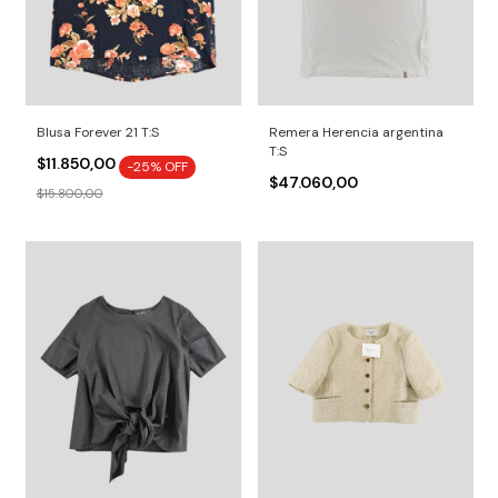
Blusa Forever 21 T:S
Remera Herencia argentina
T:S
$11.850,00
-
25
% OFF
$47.060,00
$15.800,00