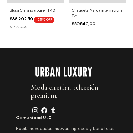
Blusa Clara ibarguren T:40
Chaqueta Marca internacional
T:M
$36.202,50
-
25
% OFF
$50.540,00
$48.270,00
Moda circular, selección
premium.
Comunidad ULX
Recibí novedades, nuevos ingresos y beneficios