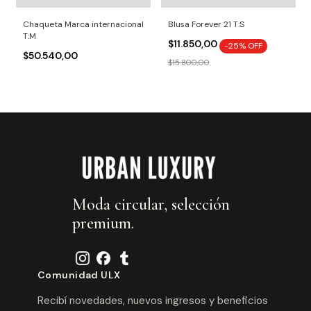
Chaqueta Marca internacional
Blusa Forever 21 T:S
T:M
$11.850,00
-
25
% OFF
$50.540,00
$15.800,00
Moda circular, selección
premium.
Comunidad ULX
Recibí novedades, nuevos ingresos y beneficios