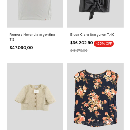
Remera Herencia argentina
Blusa Clara ibarguren T:40
T:S
$36.202,50
-
25
% OFF
$47.060,00
$48.270,00