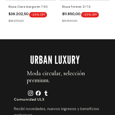
Blusa Clara ibarguren T:40
Blusa Forever 21 T:S
$36.202,50
$11.850,00
-
25
% OFF
-
25
% OFF
$48.270,00
$15.800,00
Moda circular, selección
premium.
Comunidad ULX
Recibí novedades, nuevos ingresos y beneficios