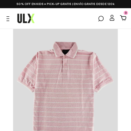
50% OFF EN KIDS ● PICK-UP GRATIS | ENVÍO GRATIS DESDE 120k
0