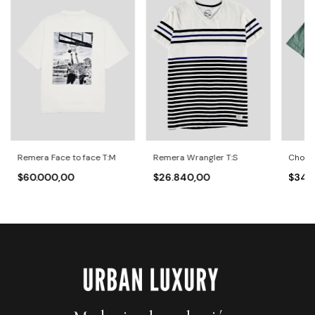
Remera Face to face T:M
Remera Wrangler T:S
Chomb
$60.000,00
$26.840,00
$34.