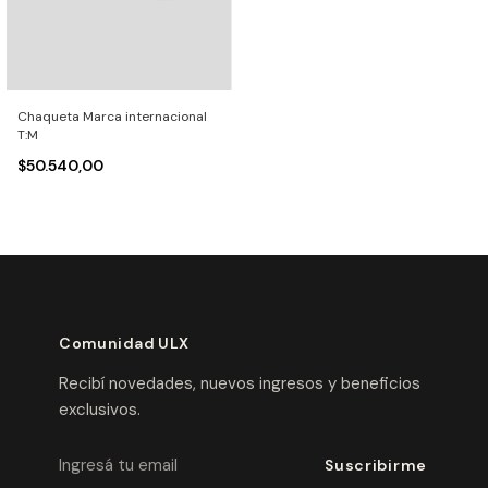
Chaqueta Marca internacional
T:M
$50.540,00
Comunidad ULX
Recibí novedades, nuevos ingresos y beneficios
exclusivos.