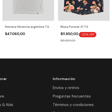
Remera Herencia argentina T:S
Blusa Forever 21 T:S
$47.060,00
$11.850,00
-
25
% OFF
$15.800,00
rar
Información
Envíos y retiros
re
Preguntas frecuentes
 & Kids
Términos y condiciones