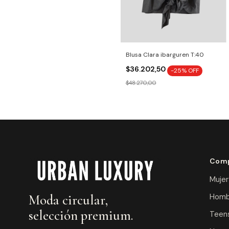
Blusa Clara ibarguren T:40
$36.202,50
-
25
% OFF
$48.270,00
Comp
Mujer
Homb
Moda circular,
selección premium.
Teens