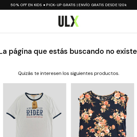
50% OFF EN KIDS ● PICK-UP GRATIS | ENVÍO GRATIS DESDE 120k
La página que estás buscando no existe
Quizás te interesen los siguientes productos.