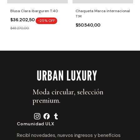
Blusa Clara ibarguren T:40
Chaqueta Marca internacional
T:M
$36.202,50
-
25
% OFF
$50.540,00
$48.270,00
Moda circular, selección
premium.
Comunidad ULX
Recibí novedades, nuevos ingresos y beneficios