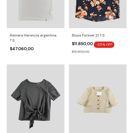
Remera Herencia argentina
Blusa Forever 21 T:S
T:S
$11.850,00
-
25
% OFF
$47.060,00
$15.800,00